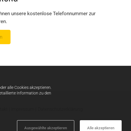
t Ihnen unsere kostenlose Telefonnummer zur
ren.
n
er alle Cookies akzeptieren.
taillierte Information zu den
takt
|
Impressum
|
Datenschutzerklärung
Ausgewählte akzeptieren
Alle akzeptieren