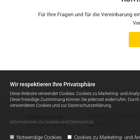
Für Ihre Fragen und für die Vereinbarung e
Ver
Wir respektieren Ihre Privatsphäre
Diese Website verwendet Cookies. Cookies zu Marketing- und Analy
Diese freiwillige Zustimmung können Sie jederzeit widerrufen. Durc
verwendeten Cookies und zur Datenschutzerklärung.
Institut Vorrang
Anmeldung und Informat
Informationen zu Cookies und Datenschutz
office@vorrang.at
0800 20 25 01

Notwendige Cookies
Cookies zu Marketing- und A