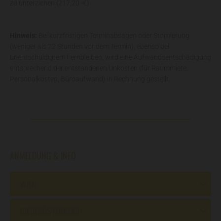
zu unterziehen (217,20.-€)
Hinweis:
Bei kurzfristigen Terminabsagen oder Stornierung
(weniger als 72 Stunden vor dem Termin), ebenso bei
unentschuldigtem Fernbleiben, wird eine Aufwandsentschädigung
entsprechend der entstandenen Unkosten (für Raummiete,
Personalkosten, Büroaufwand) in Rechnung gestellt.
ANMELDUNG & INFO
WIEN
NIEDERÖSTERREICH