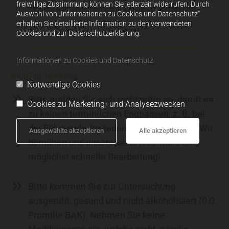
freiwillige Zustimmung können Sie jederzeit widerrufen. Durch
einem ausführlichen Beratungsgespräch erklärt!
Auswahl von „Informationen zu Cookies und Datenschutz“
erhalten Sie detaillierte Information zu den verwendeten
Cookies und zur Datenschutzerklärung.
Informationen zu Cookies und Datenschutz
WICHTIGE HINWEISE!
Notwendige Cookies
Bitte melden Sie sich rechtzeitig an, damit es
Cookies zu Marketing- und Analysezwecken
zu keinen terminlichen Engpässen, z. B. bei
der Führerscheinwiedererteilung, kommt. Wir
Ausgewählte akzeptieren
Alle akzeptieren
bemühen uns unsererseits jedenfalls um
möglichst schnelle Bearbeitung!
Bitte kommen Sie zur Untersuchung
ausgeruht, gesund und nicht alkoholisiert (0,0
Promille BAK). Nehmen Sie keine